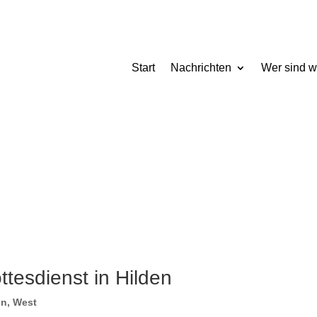
Start
Nachrichten
Wer sind w
esdienst in Hilden
en
,
West