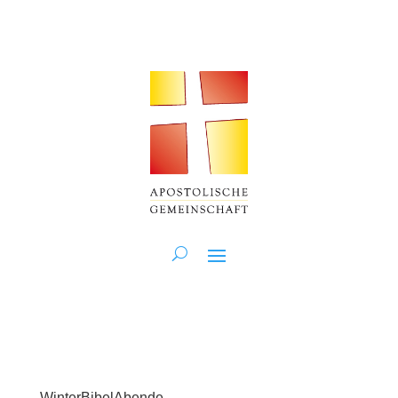
WinterBibelAbende