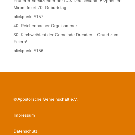
Früherer Vorsitzender der ACK Deutschland, Erzpriester
Miron, feiert 70. Geburtstag
blickpunkt #157
40. Reichenbacher Orgelsommer
30. Kirchweihfest der Gemeinde Dresden – Grund zum
Feiern!
blickpunkt #156
© Apostolische Gemeinschaft e.V.
Impressum
Datenschutz