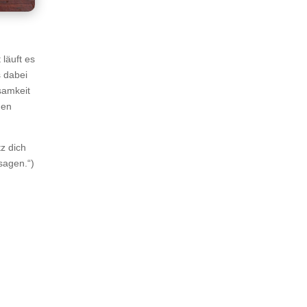
läuft es
s dabei
samkeit
nen
z dich
sagen.“)