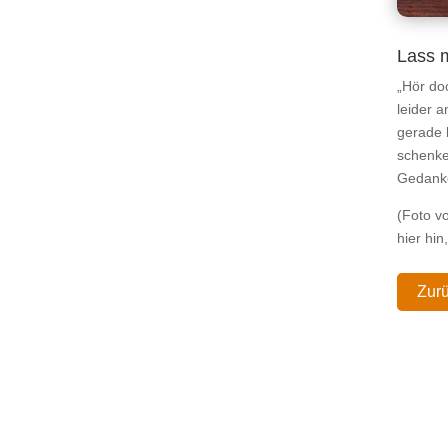
Lass m
„Hör do
leider a
gerade 
schenken
Gedank
(Foto v
hier hi
Zur