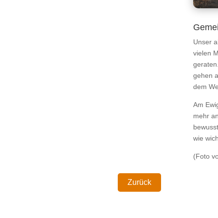
Gemei
Unser al
vielen 
geraten
gehen a
dem Weg
Am Ewig
mehr an 
bewusst
wie wic
(Foto v
Zurück