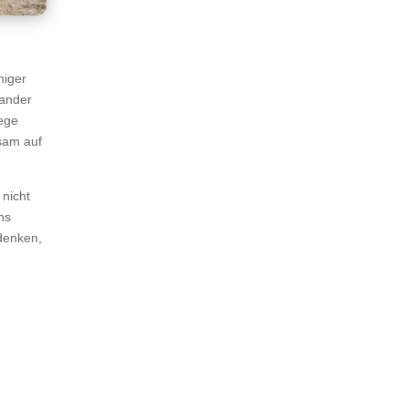
niger
nander
ege
sam auf
 nicht
ns
denken,