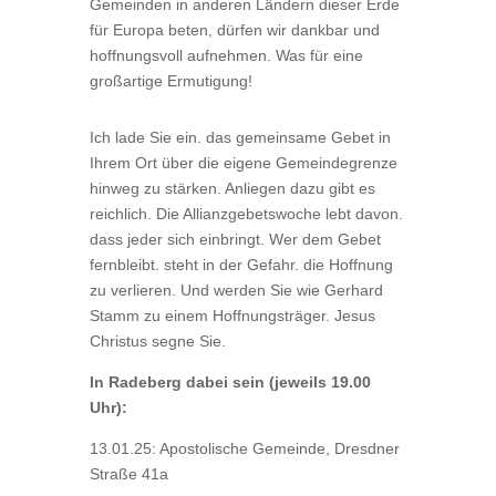
Gemeinden in anderen Ländern dieser Erde
für Europa beten, dürfen wir dankbar und
hoffnungsvoll aufneh­men. Was für eine
großartige Ermutigung!
Ich lade Sie ein. das gemeinsame Gebet in
Ihrem Ort über die eigene Gemeindegrenze
hinweg zu stärken. Anliegen dazu gibt es
reichlich. Die Allianzgebetswo­che lebt davon.
dass jeder sich einbringt. Wer dem Ge­bet
fernbleibt. steht in der Gefahr. die Hoffnung
zu ver­lieren. Und werden Sie wie Gerhard
Stamm zu einem Hoffnungsträger. Jesus
Christus segne Sie.
In Radeberg dabei sein (jeweils 19.00
Uhr):
13.01.25: Apostolische Gemeinde, Dresdner
Straße 41a