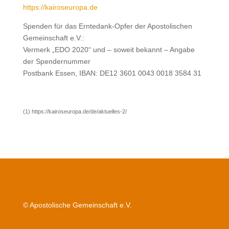
https://kairoseuropa.de
Spenden für das Erntedank-Opfer der Apostolischen
Gemeinschaft e.V.:
Vermerk „EDO 2020“ und – soweit bekannt – Angabe
der Spendernummer
Postbank Essen, IBAN: DE12 3601 0043 0018 3584 31
(1) https://kairoseuropa.de/de/aktuelles-2/
© Apostolische Gemeinschaft e.V.