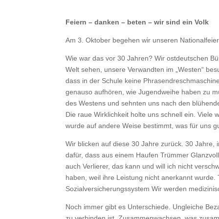
Feiern – danken – beten – wir sind ein Volk
Am 3. Oktober begehen wir unseren Nationalfeiert
Wie war das vor 30 Jahren? Wir ostdeutschen Bürge
Welt sehen, unsere Verwandten im „Westen“ besuc
dass in der Schule keine Phrasendreschmaschineri
genauso aufhören, wie Jugendweihe haben zu müs
des Westens und sehnten uns nach den blühenden 
Die raue Wirklichkeit holte uns schnell ein. Viele 
wurde auf andere Weise bestimmt, was für uns gut
Wir blicken auf diese 30 Jahre zurück. 30 Jahre,
dafür, dass aus einem Haufen Trümmer Glanzvolles
auch Verlierer, das kann und will ich nicht ver
haben, weil ihre Leistung nicht anerkannt wurde.
Sozialversicherungssystem Wir werden medizinisc
Noch immer gibt es Unterschiede. Ungleiche Bezah
zu verbinden ist. Zusammenwachsen, was zusamme