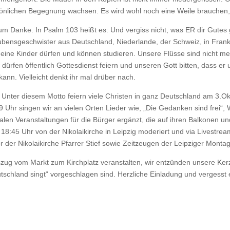
önlichen Begegnung wachsen. Es wird wohl noch eine Weile brauchen, bi
m Danke. In Psalm 103 heißt es: Und vergiss nicht, was ER dir Gutes ge
nsgeschwister aus Deutschland, Niederlande, der Schweiz, in Frankre
eine Kinder dürfen und können studieren. Unsere Flüsse sind nicht meh
 dürfen öffentlich Gottesdienst feiern und unseren Gott bitten, dass e
ann. Vielleicht denkt ihr mal drüber nach.
. Unter diesem Motto feiern viele Christen in ganz Deutschland am 3.
19 Uhr singen wir an vielen Orten Lieder wie, „Die Gedanken sind frei
kalen Veranstaltungen für die Bürger ergänzt, die auf ihren Balkonen u
8:45 Uhr von der Nikolaikirche in Leipzig moderiert und via Livestrea
r der Nikolaikirche Pfarrer Stief sowie Zeitzeugen der Leipziger Mont
nszug vom Markt zum Kirchplatz veranstalten, wir entzünden unsere K
„Deutschland singt“ vorgeschlagen sind. Herzliche Einladung und verges