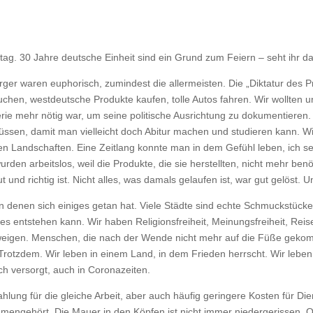
ag. 30 Jahre deutsche Einheit sind ein Grund zum Feiern – seht ihr da
r waren euphorisch, zumindest die allermeisten. Die „Diktatur des Prol
hen, westdeutsche Produkte kaufen, tolle Autos fahren. Wir wollten u
e mehr nötig war, um seine politische Ausrichtung zu dokumentieren. D
sen, damit man vielleicht doch Abitur machen und studieren kann. W
Landschaften. Eine Zeitlang konnte man in dem Gefühl leben, ich selbs
wurden arbeitslos, weil die Produkte, die sie herstellten, nicht mehr benö
 und richtig ist. Nicht alles, was damals gelaufen ist, war gut gelöst
 in denen sich einiges getan hat. Viele Städte sind echte Schmuckstück
 entstehen kann. Wir haben Religionsfreiheit, Meinungsfreiheit, Reisef
schweigen. Menschen, die nach der Wende nicht mehr auf die Füße gekom
 Trotzdem. Wir leben in einem Land, in dem Frieden herrscht. Wir leb
h versorgt, auch in Coronazeiten.
lung für die gleiche Arbeit, aber auch häufig geringere Kosten für Di
ngehört. Die Mauer in den Köpfen ist nicht immer niedergerissen. Of