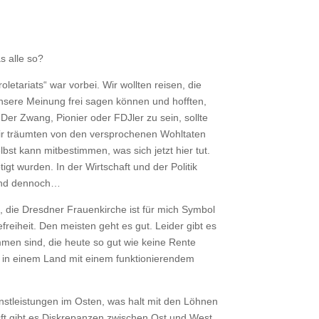
s alle so?
etariats“ war vorbei. Wir wollten reisen, die
nsere Meinung frei sagen können und hofften,
er Zwang, Pionier oder FDJler zu sein, sollte
ir träumten von den versprochenen Wohltaten
t kann mitbestimmen, was sich jetzt hier tut.
tigt wurden. In der Wirtschaft und der Politik
. Und dennoch…
e, die Dresdner Frauenkirche ist für mich Symbol
reiheit. Den meisten geht es gut. Leider gibt es
men sind, die heute so gut wie keine Rente
en in einem Land mit einem funktionierendem
enstleistungen im Osten, was halt mit den Löhnen
t gibt es Diskrepanzen zwischen Ost und West.