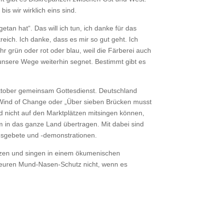
s wir wirklich eins sind.
tan hat“. Das will ich tun, ich danke für das
ich. Ich danke, dass es mir so gut geht. Ich
r grün oder rot oder blau, weil die Färberei auch
r unsere Wege weiterhin segnet. Bestimmt gibt es
Oktober gemeinsam Gottesdienst. Deutschland
“, Wind of Change oder „Über sieben Brücken musst
nd nicht auf den Marktplätzen mitsingen können,
m in das ganze Land übertragen. Mit dabei sind
agsgebete und -demonstrationen.
erzen und singen in einem ökumenischen
st euren Mund-Nasen-Schutz nicht, wenn es