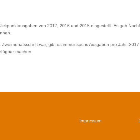
Blickpunktausgaben von 2017, 2016 und 2015 eingestellt. Es gab Nach
önnen.
ne Zweimonatsschrift war, gibt es immer sechs Ausgaben pro Jahr. 201
erfügbar machen.
Impressum