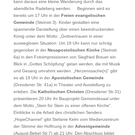
kann daraus eine kleine Wanderung durch das
abendliche Radeberg werden. Beginnen wird es
bereits um 17 Uhr in der
Freien evangelischen
Gemeinde
(Steinstr.3). Kinder gestalten eine
spannende Darstellung über einen beeindruckenden
König unter dem Motto: „Gottvertrauen in einer
ausweglosen Situation. Um 18 Uhr kann nur schräg
gegenüber in der
Neuapostolischen Kirche
(Steinstr.
6a) in den Fotoimpressionen von Siegfried Breuer ein
Blick in „Gottes Schöpfung“ getan werden, die mit Musik
und Gesang umrahmt werden. „Herzenssache(n)“ gibt
es ab 19 Uhr in der
Apostolischen Gemeinde
(Dresdener Str. 41a) in Theater und Ausstellung zu
erleben. Die
Katholischen Christen
(Dresdener Str.31)
präsentieren 20 Uhr ihr Bauprojekt Gemeindesaal unter
dem Motto „Stein für Stein zu einer offenen Kirche“.
Einblicke in die Arbeit des christlichen Senders
„HopeChannel“ gibt Stefanie Kelm vom Medienzentrum
der Stimme der Hoffnung in der
Adventgemeinde
(August-Bebel-Str.7) ab 21 Uhr. Den Abschluss bildet