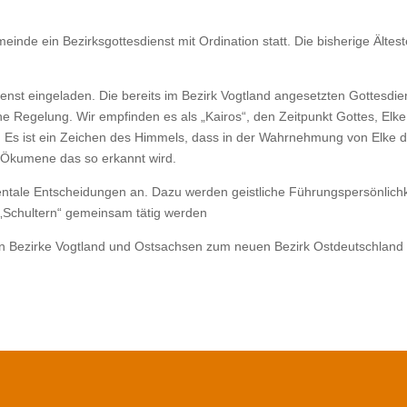
einde ein Bezirksgottesdienst mit Ordination statt. Die bisherige Ält
ienst eingeladen. Die bereits im Bezirk Vogtland angesetzten Gottesdie
che Regelung. Wir empfinden es als „Kairos“, den Zeitpunkt Gottes, El
n. Es ist ein Zeichen des Himmels, dass in der Wahrnehmung von Elke 
Ökumene das so erkannt wird.
tale Entscheidungen an. Dazu werden geistliche Führungspersönlichke
„Schultern“ gemeinsam tätig werden
Bezirke Vogtland und Ostsachsen zum neuen Bezirk Ostdeutschland fu