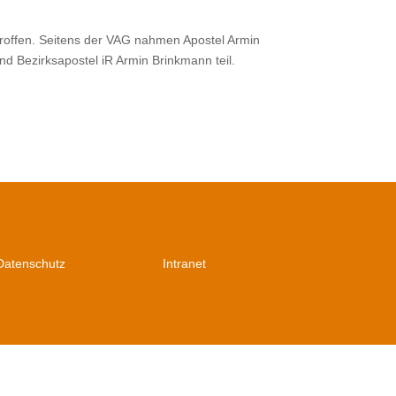
roffen. Seitens der VAG nahmen Apostel Armin
nd Bezirksapostel iR Armin Brinkmann teil.
Datenschutz
Intranet