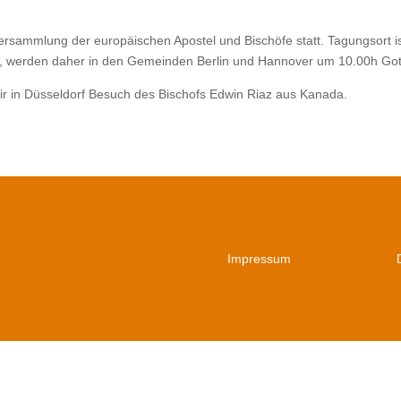
ersammlung der europäischen Apostel und Bischöfe statt. Tagungsort 
werden daher in den Gemeinden Berlin und Hannover um 10.00h Gottes
ir in Düsseldorf Besuch des Bischofs Edwin Riaz aus Kanada.
Impressum