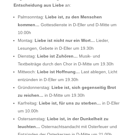
Entscheidung aus Liebe
an:
Palmsonntag:
Liebe ist, zu den Menschen
kommen…
Gottesdienste in D-Eller und D-Mitte um
10.00h
Montag:
Liebe ist nicht nur ein Wort…
Lieder,
Lesungen, Gebete in D-Eller um 19.30h
Dienstag:
Liebe ist Zuhören…
Musik- und
Textbeiträge durch den Chor in D-Mitte um 19.30h
Mittwoch:
Liebe ist Hoffnung…
Last ablegen, Licht
entzünden in D-Eller um 19.30h
Gründonnerstag:
Liebe ist, sich gegenseitig Brot
zu reichen…
in D-Mitte um 19.30h
Karfreitag:
Liebe ist, für uns zu sterben…
in D-Eller
um 10.00h
Ostersamstag:
Liebe ist, in der Dunkelheit zu
leuchten…
Osternachtsandacht mit Osterfeuer und
Entzünden der Osterkerzen in D-Mitte um 21.00h